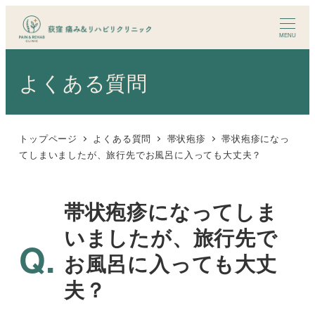
メ
イ
MENU
ン
コ
よくある質問
ン
テ
ン
トップページ
よくある質問
帯状疱疹
帯状疱疹になっ
ツ
てしまいましたが、旅行先でお風呂に入っても大丈夫？
へ
移
帯状疱疹になってしま
動
いましたが、旅行先で
お風呂に入っても大丈
夫？